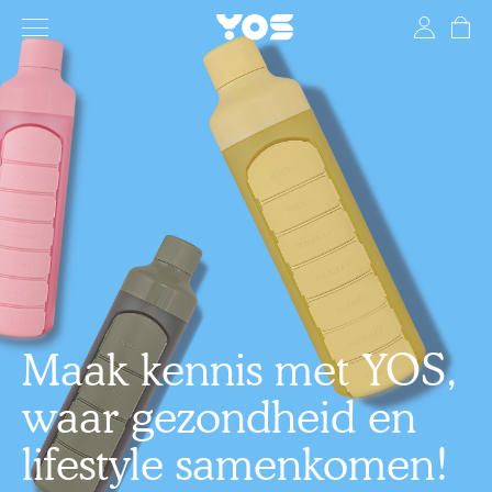
YOS Health
Toggle navigation
Maak kennis met YOS,
waar gezondheid en
lifestyle samenkomen!